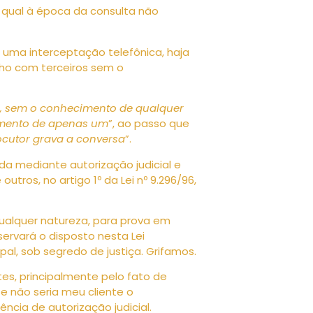
a qual à época da consulta não
 uma interceptação telefônica, haja
ilho com terceiros sem o
o, sem o conhecimento de qualquer
imento de apenas um
”, ao passo que
locutor grava a conversa
”.
da mediante autorização judicial e
utros, no artigo 1º da Lei nº 9.296/96,
qualquer natureza, para prova em
servará o disposto nesta Lei
l, sob segredo de justiça. Grifamos.
tes, principalmente pelo fato de
se não seria meu cliente o
ncia de autorização judicial.