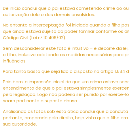
De início concluí que o pai estava cometendo crime ao ouv
autorização dele e dos demais envolvidos.
No entanto a interceptação foi iniciada quando o filho po
que ainda estava sujeito ao poder familiar conforme os di
Código Civil (Lei nº 10.406/02).
Sem desconsiderar este fato é intuitivo – e decorre da lei
o filho, inclusive adotando as medidas necessárias para p
influências.
Para tanto basta que seja lido o disposto no artigo 1.634 
Pois bem, a impressão inicial de que um crime estava s
entendimento de que o pai estava simplesmente exercend
pela legislação. Logo não poderia ser punido por exercê-lo (
seara pertinente a suposto abuso.
Analisando os fatos sob esta ótica concluí que a conduta d
portanto, amparada pelo direito, haja vista que o filho er
sua autoridade.