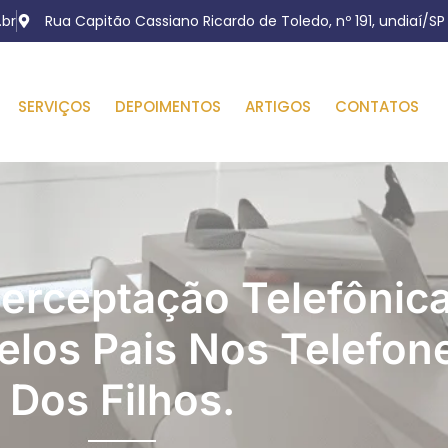
Rua Capitão Cassiano Ricardo de Toledo, nº 191, undiaí/SP
br
SERVIÇOS
DEPOIMENTOS
ARTIGOS
CONTATOS
terceptação Telefônic
elos Pais Nos Telefon
Dos Filhos.