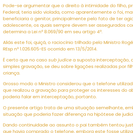
Pode-se argumentar que o direito à intimidade do filho, pre
Federal, teria sido violada, como aparentemente o foi, ma
beneficiaria o genitor, principalmente pelo fato de ter ag
adolescente, os quais sempre devem ser assegurados com
determina a Lei nº 8.069/90 em seu artigo 4º.
Aliás este foi, quiçá, o raciocínio trilhado pelo Ministro Ro
REsp nº 1.026.605-ES ocorrido em 13/5/2014.
É certo que no caso
sub judice
a suposta interceptação, 
simples gravação, se deu sobre ligações realizadas por f
criança.
Grosso modo o Ministro considerou que o telefone utilizad
que realizou a gravação para proteger os interesses do 
poderia falar em interceptação, portanto.
O presente artigo trata de uma situação semelhante, emb
situação que poderia fazer diferença na hipótese de judic
Dando continuidade ao assunto o pai também tentou justi
que havia comprado o telefone, embora este fosse utiliza