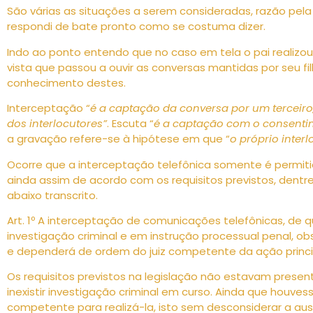
São várias as situações a serem consideradas, razão pel
respondi de bate pronto como se costuma dizer.
Indo ao ponto entendo que no caso em tela o pai realizou
vista que passou a ouvir as conversas mantidas por seu f
conhecimento destes.
Interceptação “
é a captação da conversa por um terceir
dos interlocutores”
. Escuta “
é a captação com o consent
a gravação refere-se à hipótese em que “
o próprio inter
Ocorre que a interceptação telefônica somente é permiti
ainda assim de acordo com os requisitos previstos, dentre o
abaixo transcrito.
Art. 1º A interceptação de comunicações telefônicas, de 
investigação criminal e em instrução processual penal, ob
e dependerá de ordem do juiz competente da ação principa
Os requisitos previstos na legislação não estavam presen
inexistir investigação criminal em curso. Ainda que houves
competente para realizá-la, isto sem desconsiderar a ausê