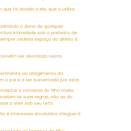
que foi doado a ele, que o utiliza
r admitido o dono de qualquer
ectiva intimidade sob o pretexto de
e sempre cederia espaço ao direito à
o convém ser abordado nesta
 pertinente ao atingimento da
om o pai e a ser sustentado por este.
ceptar a conversa do filho maior,
orariam as suas regras, não as do
asse a viver sob seu teto.
ação e interesses envolvidos cheguei à
rceptado as ligações do filho