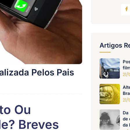
Artigos R
Pos
fil
alizada Pelos Pais
21/
Alt
Bra
21/
ito Ou
Da 
de 
de? Breves
da