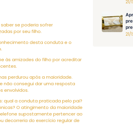
21/
Apr
pre
saber se poderia sofrer
pre
adas por seu filho.
21/
 conhecimento desta conduta e o
.
e às amizades do filho por acreditar
ecentes.
mas perdurou após a maioridade.
e não consegui dar uma resposta
os envolvidos.
s: qual a conduta praticada pelo pai?
fônicas? O atingimento da maioridade
o telefone supostamente pertencer ao
u decorreria do exercício regular de