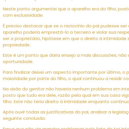
Neste ponto argumentei que o aparelho era do filho, posto 
com exclusividade.
É preciso destacar que se o raciocínio do pai pudesse se
aparelho poderia emprestá-lo a terceiro e violar sua resp
ser o proprietário, hipótese em que o direito à intimidad
propriedade.
Este é um ponto que daria ensejo a mais discussões; nã
oportunidade.
Para finalizar deixei um aspecto importante por último, o
maioridade por parte do filho, o qual continuou a residir c
Na visão do genitor não haveria nenhum problema em inter
posto que tudo era dele, razão pela qual em sua casa vig
filho. Este não teria direito à intimidade enquanto continu
Após ouvir todas as justificativas do pai, analisar a legisl
seguinte conclusão.
Expus que não via grandes problemas pelo fato de ter inte