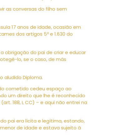
ir as conversas do filho sem
ssuía 17 anos de idade, ocasião em
tames dos artigos 5º e 1.630 do
, a obrigação do pai de criar e educar
rotegê-lo, se o caso, de más
do aludido Diploma.
endo cometido cedeu espaço ao
o um direito que lhe é reconhecido
art. 188, I, CC) – e aqui não entrei na
o pai era lícita e legítima, estando,
a menor de idade e estava sujeito à